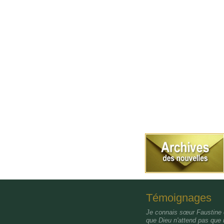
Témoignages
Je connais sœur Faustine d
que Dieu n'attend pas que