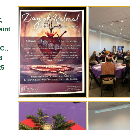
,
aint
C.,
3
25