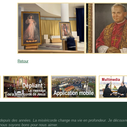
Retour
epuis des années. La miséricorde change ma vie en profondeur. Je découvre 
 nous soyons bons pour nous aimer.