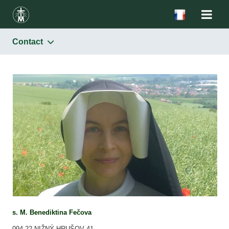
Contact
Oeuvre de Vocations
Site: www.milosrdenstvo.sk
Contact
s. M. Benediktina Fečova
094 22 NIŽNÝ HRUŠOV 41