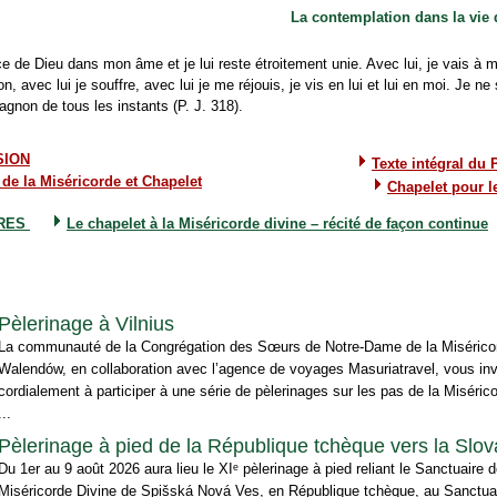
La contemplation dans la vie
e de Dieu dans mon âme et je lui reste étroitement unie. Avec lui, je vais à m
on, avec lui je souffre, avec lui je me réjouis, je vis en lui et lui en moi. Je ne
agnon de tous les instants (P. J. 318).
SION
Texte intégral du 
de la Miséricorde et Chapelet
Chapelet pour 
ERES
Le chapelet à la Miséricorde divine – récité de façon continue
Pèlerinage à Vilnius
La communauté de la Congrégation des Sœurs de Notre-Dame de la Misérico
Walendów, en collaboration avec l’agence de voyages Masuriatravel, vous inv
cordialement à participer à une série de pèlerinages sur les pas de la Misérico
...
Pèlerinage à pied de la République tchèque vers la Slo
Du 1er au 9 août 2026 aura lieu le XIᵉ pèlerinage à pied reliant le Sanctuaire d
Miséricorde Divine de Spišská Nová Ves, en République tchèque, au Sanctuai