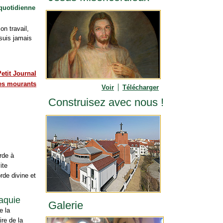
 quotidienne
on travail,
 suis jamais
Petit Journal
les mourants
Voir
Télécharger
Construisez avec nous !
rde à
ite
rde divine et
vaquie
Galerie
e la
re de la