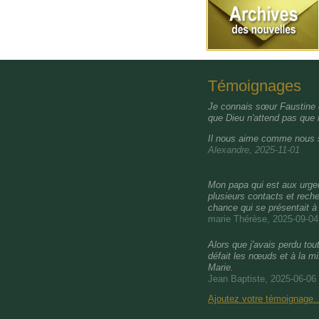
Témoignages
Je connais sœur Faustine d
que Dieu n'attend pas que
Il nous aime comme nous s
Alexandre, 2025-11-01
Mon papa qui est aux urgen
plusieurs contacts et reche
chance qui se présentait 
marie Thérèse, 2025-09-04
Alors que j'avais perdu to
défait les nœuds et à la m
Marie.
Jean Baptiste, 2025-06-06
Ajoutez votre témoignage..