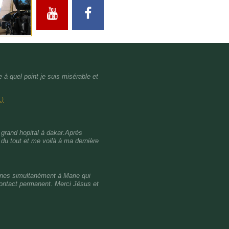
à quel point je suis misérable et
..)
grand hopital à dakar.Aprés
 du tout et me voilà à ma dernière
aines simultanément à Marie qui
contact permanent. Merci Jésus et