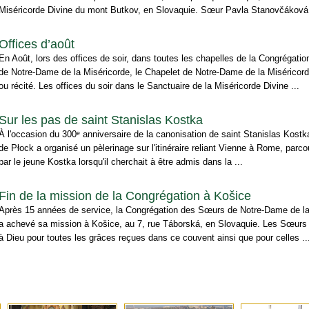
Miséricorde Divine du mont Butkov, en Slovaquie. Sœur Pavla Stanovčáková, 
Offices d’août
En Août, lors des offices de soir, dans toutes les chapelles de la Congrégat
de Notre-Dame de la Miséricorde, le Chapelet de Notre-Dame de la Miséricord
ou récité. Les offices du soir dans le Sanctuaire de la Miséricorde Divine ...
Sur les pas de saint Stanislas Kostka
À l'occasion du 300ᵉ anniversaire de la canonisation de saint Stanislas Kostk
de Płock a organisé un pèlerinage sur l'itinéraire reliant Vienne à Rome, parco
par le jeune Kostka lorsqu'il cherchait à être admis dans la ...
Fin de la mission de la Congrégation à Košice
Après 15 années de service, la Congrégation des Sœurs de Notre-Dame de la
a achevé sa mission à Košice, au 7, rue Táborská, en Slovaquie. Les Sœurs
à Dieu pour toutes les grâces reçues dans ce couvent ainsi que pour celles ..