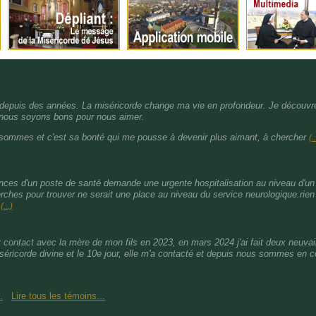
epuis des années. La miséricorde change ma vie en profondeur. Je découvre 
 nous soyons bons pour nous aimer.
ommes et c'est sa bonté qui me pousse à devenir plus aimant, à chercher
(.
ces d'un poste de santé demande une urgente hospitalisation au niveau d'un 
rches pour trouver ne serait une place au niveau du service neurologique.rien
à
(...)
ut contact avec la mère de mon fils en 2023, en mars 2024 j'ai fait deux neuv
iséricorde divine et le 10e jour, elle m'a contacté et depuis nous sommes en 
.
Lire tous les témoins...