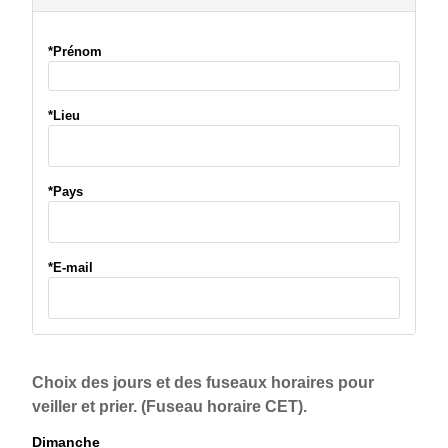
*Prénom
*Lieu
*Pays
*E-mail
Choix des jours et des fuseaux horaires pour
veiller et prier. (Fuseau horaire CET).
Dimanche