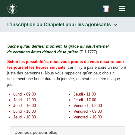
L’inscription au Chapelet pour les agonisants
Sache qu’au dernier moment, la grâce du salut éternel
de certaines âmes dépend de ta prière
(P.J.1777).
Selon les possibilités, nous vous prions de vous inscrire pour
les jours et les heures suivants
, car il n’y a pas encore un nombre
juste des personnes. Nous vous rappelons qu’on peut choisir
seulement une heure durant la journée; on peut s’inscrire chaque
jour.
Lundi - 09:00
Jeudi - 11:00
Jeudi - 12:00
Jeudi - 17:00
Jeudi - 16:00
Vendredi - 08:00
Lundi - 18:00
Vendredi - 09:00
Jeudi - 10:00
Vendredi - 10:00
Données personnelles