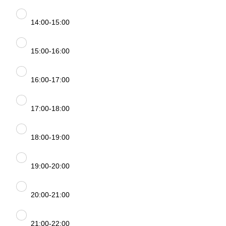
14:00-15:00
15:00-16:00
16:00-17:00
17:00-18:00
18:00-19:00
19:00-20:00
20:00-21:00
21:00-22:00