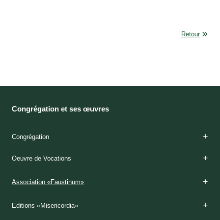
Retour
Congrégation et ses œuvres
Congrégation
Fondatrices
Charisme
Spiritualité
Etapes de formation
Couvents
Apostolat
Maisons de Miséricorde
Histoire
Oeuvre de Vocations
Mère Thérèse Potocka
Sainte Soeur Faustine Kowalska
Mère Thérèse Rondeau
Origines
Aujourd’hui
Origines
Aujourd’hui
Aspirat
Postulat
Noviciat
Profession temporaire
Formation permanente
Couvents en Pologne
Couvents à l’étranger
Prière
Maisons de Miséricorde
Association «Faustinum»
Edtions «Misericordia»
Mass média
Autres dimensions de miséricorde
Maisons de Miséricorde pour filles
Maisons pour mères solitaires
Maisons de retraite pour déficients et anciens
Ecoles maternelles
Internats pour jeunes
Maisons de retraites spirituelles
Description
Calendrier
Vocation
«Viens et vois»
Admission à la Congrégation
Contact
Centre des vocations en Slovaquie
Centre des vocations aux USA
Association «Faustinum»
Don de Dieu
Discernement
En Pologne
Conditions
En Pologne
Site: www.milosrdenstvo.sk
Contact
Site: www.sisterfaustina.org
Contact
Editions «Misericordia»