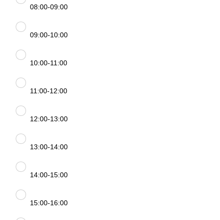
08:00-09:00
09:00-10:00
10:00-11:00
11:00-12:00
12:00-13:00
13:00-14:00
14:00-15:00
15:00-16:00