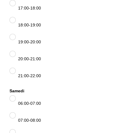
17:00-18:00
18:00-19:00
19:00-20:00
20:00-21:00
21:00-22:00
Samedi
06:00-07:00
07:00-08:00