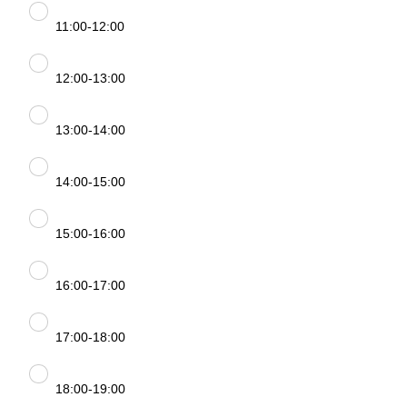
11:00-12:00
12:00-13:00
13:00-14:00
14:00-15:00
15:00-16:00
16:00-17:00
17:00-18:00
18:00-19:00