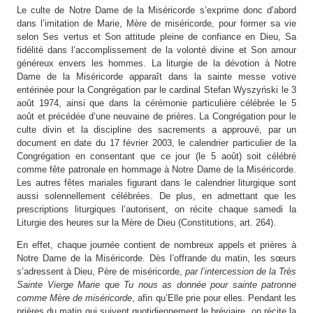
Le culte de Notre Dame de la Miséricorde s’exprime donc d’abord
dans l’imitation de Marie, Mère de miséricorde, pour former sa vie
selon Ses vertus et Son attitude pleine de confiance en Dieu, Sa
fidélité dans l’accomplissement de la volonté divine et Son amour
généreux envers les hommes. La liturgie de la dévotion à Notre
Dame de la Miséricorde apparaît dans la sainte messe votive
entérinée pour la Congrégation par le cardinal Stefan Wyszyński le 3
août 1974, ainsi que dans la cérémonie particulière célébrée le 5
août et précédée d’une neuvaine de prières. La Congrégation pour le
culte divin et la discipline des sacrements a approuvé, par un
document en date du 17 février 2003, le calendrier particulier de la
Congrégation en consentant que ce jour (le 5 août) soit célébré
comme fête patronale en hommage à Notre Dame de la Miséricorde.
Les autres fêtes mariales figurant dans le calendrier liturgique sont
aussi solennellement célébrées. De plus, en admettant que les
prescriptions liturgiques l’autorisent, on récite chaque samedi la
Liturgie des heures sur la Mère de Dieu (Constitutions, art. 264).
En effet, chaque journée contient de nombreux appels et prières à
Notre Dame de la Miséricorde. Dès l’offrande du matin, les sœurs
s’adressent à Dieu, Père de miséricorde,
par l’intercession de la Très
Sainte Vierge Marie que Tu nous as donnée pour sainte patronne
comme Mère de miséricorde
, afin qu’Elle prie pour elles. Pendant les
prières du matin qui suivent quotidiennement le bréviaire, on récite la