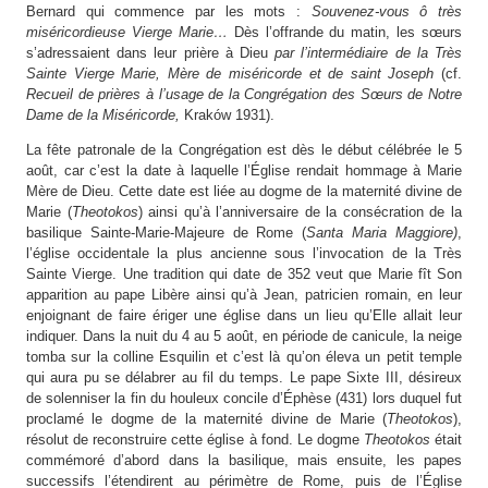
Bernard qui commence par les mots :
Souvenez-vous ô très
miséricordieuse Vierge Marie
…
Dès l’offrande du matin, les sœurs
s’adressaient dans leur prière à Dieu
par l’intermédiaire
de la Très
Sainte Vierge Marie, Mère de miséricorde et de saint Joseph
(cf.
Recueil de prières à l’usage de la Congrégation des Sœurs de Notre
Dame de la Miséricorde,
Kraków 1931).
La fête patronale de la Congrégation est dès le début célébrée le 5
août, car c’est la date à laquelle l’Église rendait hommage à Marie
Mère de Dieu. Cette date est liée au dogme de la maternité divine de
Marie (
Theotokos
) ainsi qu’à l’anniversaire de la consécration de la
basilique Sainte-Marie-Majeure de Rome (
Santa Maria
Maggiore)
,
l’église occidentale la plus ancienne sous l’invocation de la Très
Sainte Vierge. Une tradition qui date de 352 veut que Marie fît Son
apparition au pape Libère ainsi qu’à Jean, patricien romain, en leur
enjoignant de faire ériger une église dans un lieu qu’Elle allait leur
indiquer. Dans la nuit du 4 au 5 août, en période de canicule, la neige
tomba sur la colline Esquilin et c’est là qu’on éleva un petit temple
qui aura pu se délabrer au fil du temps. Le pape Sixte III, désireux
de solenniser la fin du houleux concile d’Éphèse (431) lors duquel fut
proclamé le dogme de la maternité divine de Marie (
Theotokos
),
résolut de reconstruire cette église à fond. Le dogme
Theotokos
était
commémoré d’abord dans la basilique, mais ensuite, les papes
successifs l’étendirent au périmètre de Rome, puis de l’Église