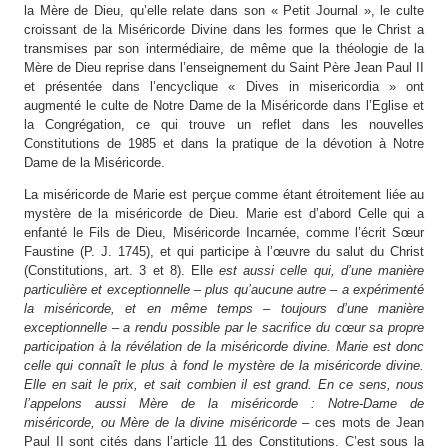
la Mère de Dieu, qu’elle relate dans son « Petit Journal », le culte
croissant de la Miséricorde Divine dans les formes que le Christ a
transmises par son intermédiaire, de même que la théologie de la
Mère de Dieu reprise dans l’enseignement du Saint Père Jean Paul II
et présentée dans l’encyclique « Dives in misericordia » ont
augmenté le culte de Notre Dame de la Miséricorde dans l’Eglise et
la Congrégation, ce qui trouve un reflet dans les nouvelles
Constitutions de 1985 et dans la pratique de la dévotion à Notre
Dame de la Miséricorde.
La miséricorde de Marie est perçue comme étant étroitement liée au
mystère de la miséricorde de Dieu. Marie est d’abord Celle qui a
enfanté le Fils de Dieu, Miséricorde Incarnée, comme l’écrit Sœur
Faustine (P. J. 1745), et qui participe à l’œuvre du salut du Christ
(Constitutions, art. 3 et 8). Elle
est aussi celle qui, d’une manière
particulière et exceptionnelle – plus qu’aucune autre – a expérimenté
la miséricorde, et en même temps – toujours d’une manière
exceptionnelle – a rendu possible par le sacrifice du cœur sa propre
participation à la révélation de la miséricorde divine. Marie est donc
celle qui connaît le plus à fond le mystère de la miséricorde divine.
Elle en sait le prix, et sait combien il est grand. En ce sens, nous
l’appelons aussi Mère de la miséricorde : Notre-Dame de
miséricorde, ou Mère de la divine miséricorde
– ces mots de Jean
Paul II sont cités dans l’article 11 des Constitutions. C’est sous la