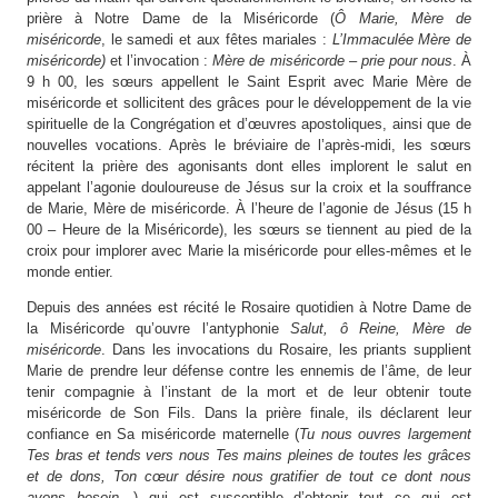
prière à Notre Dame de la Miséricorde (
Ô Marie, Mère de
miséricorde
, le samedi et aux fêtes mariales :
L’Immaculée Mère de
miséricorde)
et l’invocation :
Mère de miséricorde – prie pour nous
. À
9 h 00, les sœurs appellent le Saint Esprit avec Marie Mère de
miséricorde et sollicitent des grâces pour le développement de la vie
spirituelle de la Congrégation et d’œuvres apostoliques, ainsi que de
nouvelles vocations. Après le bréviaire de l’après-midi, les sœurs
récitent la prière des agonisants dont elles implorent le salut en
appelant l’agonie douloureuse de Jésus sur la croix et la souffrance
de Marie, Mère de miséricorde. À l’heure de l’agonie de Jésus (15 h
00 – Heure de la Miséricorde), les sœurs se tiennent au pied de la
croix pour implorer avec Marie la miséricorde pour elles-mêmes et le
monde entier.
Depuis des années est récité le Rosaire quotidien à Notre Dame de
la Miséricorde qu’ouvre l’antyphonie
Salut, ô Reine, Mère de
miséricorde
. Dans les invocations du Rosaire, les priants supplient
Marie de prendre leur défense contre les ennemis de l’âme, de leur
tenir compagnie à l’instant de la mort et de leur obtenir toute
miséricorde de Son Fils. Dans la prière finale, ils déclarent leur
confiance en Sa miséricorde maternelle (
Tu nous ouvres largement
Tes bras et tends vers nous Tes mains pleines de toutes les grâces
et de dons, Ton cœur désire nous gratifier de tout ce dont nous
avons besoin…
) qui est susceptible d’obtenir tout ce qui est