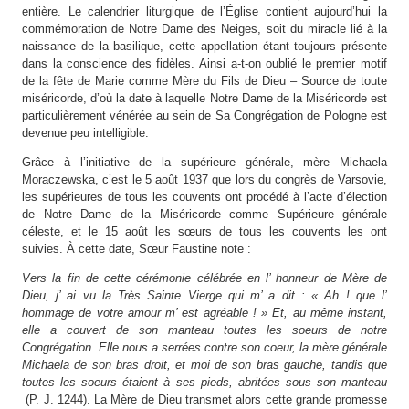
entière. Le calendrier liturgique de l’Église contient aujourd’hui la
commémoration de Notre Dame des Neiges, soit du miracle lié à la
naissance de la basilique, cette appellation étant toujours présente
dans la conscience des fidèles. Ainsi a-t-on oublié le premier motif
de la fête de Marie comme Mère du Fils de Dieu – Source de toute
miséricorde, d’où la date à laquelle Notre Dame de la Miséricorde est
particulièrement vénérée au sein de Sa Congrégation de Pologne est
devenue peu intelligible.
Grâce à l’initiative de la supérieure générale, mère Michaela
Moraczewska, c’est le 5 août 1937 que lors du congrès de Varsovie,
les supérieures de tous les couvents ont procédé à l’acte d’élection
de Notre Dame de la Miséricorde comme Supérieure générale
céleste, et le 15 août les sœurs de tous les couvents les ont
suivies. À cette date, Sœur Faustine note :
Vers la fin de cette cérémonie célébrée en l’ honneur de Mère de
Dieu, j’ ai vu la Très Sainte Vierge qui m’ a dit : « Ah ! que l’
hommage de votre amour m’ est agréable ! » Et, au même instant,
elle a couvert de son manteau toutes les soeurs de notre
Congrégation. Elle nous a serrées contre son coeur, la mère générale
Michaela de son bras droit, et moi de son bras gauche, tandis que
toutes les soeurs étaient à ses pieds, abritées sous son manteau
(P. J. 1244). La Mère de Dieu transmet alors cette grande promesse