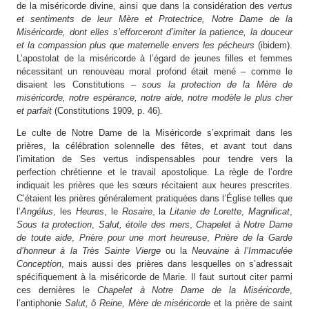
de la miséricorde divine, ainsi que dans la considération des
vertus
et sentiments de leur Mère et Protectrice,
Notre Dame de la
Miséricorde, dont elles s’efforceront d’imiter la patience, la douceur
et la compassion plus que maternelle envers les pécheurs
(ibidem).
L’apostolat de la miséricorde à l’égard de jeunes filles et femmes
nécessitant un renouveau moral profond était mené – comme le
disaient les Constitutions –
sous la protection de la Mère de
miséricorde, notre espérance, notre aide, notre modèle le plus cher
et parfait
(Constitutions 1909, p. 46).
Le culte de Notre Dame de la Miséricorde s’exprimait dans les
prières, la célébration solennelle des fêtes, et avant tout dans
l’imitation de Ses vertus indispensables pour tendre vers la
perfection chrétienne et le travail apostolique. La règle de l’ordre
indiquait les prières que les sœurs récitaient aux heures prescrites.
C’étaient les prières généralement pratiquées dans l’Église telles que
l’
Angélus
, les
Heures
, le
Rosaire
, la
Litanie de Lorette
,
Magnificat
,
Sous ta protection
,
Salut, étoile des mers
,
Chapelet à Notre Dame
de toute aide
,
Prière pour une mort heureuse
,
Prière de la Garde
d’honneur à la Très Sainte Vierge
ou la
Neuvaine à l’Immaculée
Conception
, mais aussi des prières dans lesquelles on s’adressait
spécifiquement à la miséricorde de Marie. Il faut surtout citer parmi
ces dernières le
Chapelet à Notre Dame de la Miséricorde
,
l’antiphonie
Salut, ô Reine, Mère de miséricorde
et la prière de saint