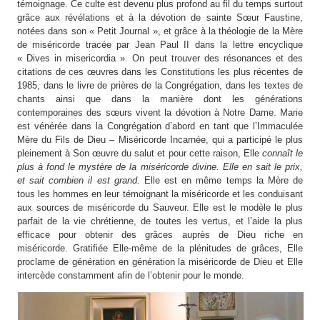
témoignage. Ce culte est devenu plus profond au fil du temps surtout
grâce aux révélations et à la dévotion de sainte Sœur Faustine,
notées dans son « Petit Journal », et grâce à la théologie de la Mère
de miséricorde tracée par Jean Paul II dans la lettre encyclique
« Dives in misericordia ». On peut trouver des résonances et des
citations de ces œuvres dans les Constitutions les plus récentes de
1985, dans le livre de prières de la Congrégation, dans les textes de
chants ainsi que dans la manière dont les générations
contemporaines des sœurs vivent la dévotion à Notre Dame. Marie
est vénérée dans la Congrégation d’abord en tant que l’Immaculée
Mère du Fils de Dieu – Miséricorde Incarnée, qui a participé le plus
pleinement à Son œuvre du salut et pour cette raison, Elle
connaît le
plus à fond le mystère de la miséricorde divine
. Elle en sait le prix,
et sait combien il est grand
.
Elle est en même temps la Mère de
tous les hommes en leur témoignant la miséricorde et les conduisant
aux sources de miséricorde du Sauveur. Elle est le modèle le plus
parfait de la vie chrétienne, de toutes les vertus, et l’aide la plus
efficace pour obtenir des grâces auprès de Dieu riche en
miséricorde. Gratifiée Elle-même de la plénitudes de grâces, Elle
proclame de génération en génération la miséricorde de Dieu et Elle
intercède constamment afin de l’obtenir pour le monde.