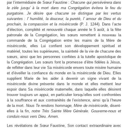
par l’intermédiaire de Sœur Faustine :
Chacune qui persévérera dans
le zèle jusqu’ à la mort dans ma Congrégation évitera le feu du
purgatoire. Je désire que chacune se distingue par les vertus
suivantes : l’ humilité, la douceur, la pureté, l’ amour de Dieu et du
prochain, la compassion et la miséricorde
(P. J. 1244). Dans l’acte
d’élection, complété et renouvelé chaque année le 5 août, à la fête
patronale de la Congrégation, les sœurs remettent à nouveau la
commande de la Congrégation entre les mains de la Mère de
miséricorde, elles Lui confient son développement spirituel et
matériel, toutes les supérieures, la sainteté de la vie de chacune des
sœurs, ainsi que les personnes confiées à la tutelle apostolique de
la Congrégation. Les sœurs font la promesse d’être fidèles à Jésus,
de refléter dans leur vie Sa miséricorde envers toute misère humaine
et d’éveiller la confiance du monde en la miséricorde de Dieu. Elles
supplient Marie de les aider à devenir un signe vivant de la
miséricorde divine présente dans le monde et elles mettent leur
espoir dans Sa miséricorde maternelle, dans laquelle elles désirent
trouver toujours un appui, en particulier lorsqu’elles sont confrontées
à la souffrance et aux contrariétés de l’existence, ainsi qu’à l’heure
de la mort.
Nous Te rendons hommage, Mère de miséricorde,
disent-
elles à la fin,
notre Très Sainte Mère Générale. Gouverne-nous et
conduis-nous vers Dieu.
Amen.
Les révélations de Sœur Faustine, Son contact extraordinaire avec