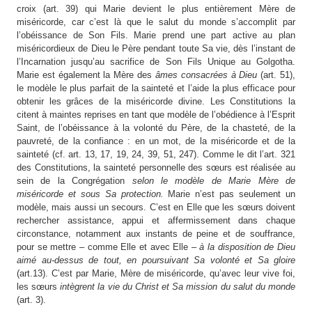
croix (art. 39) qui Marie devient le plus entièrement Mère de
miséricorde, car c’est là que le salut du monde s’accomplit par
l’obéissance de Son Fils. Marie prend une part active au plan
miséricordieux de Dieu le Père pendant toute Sa vie, dès l’instant de
l’Incarnation jusqu’au sacrifice de Son Fils Unique au Golgotha.
Marie est également la Mère des
âmes consacrées à Dieu
(art. 51),
le modèle le plus parfait de la sainteté et l’aide la plus efficace pour
obtenir les grâces de la miséricorde divine. Les Constitutions la
citent à maintes reprises en tant que modèle de l’obédience à l’Esprit
Saint, de l’obéissance à la volonté du Père, de la chasteté, de la
pauvreté, de la confiance : en un mot, de la miséricorde et de la
sainteté (cf. art. 13, 17, 19, 24, 39, 51, 247). Comme le dit l’art. 321
des Constitutions, la sainteté personnelle des sœurs est réalisée au
sein de la Congrégation
selon le modèle de Marie Mère de
miséricorde et sous Sa protection.
Marie n’est pas seulement un
modèle, mais aussi un secours. C’est en Elle que les sœurs doivent
rechercher assistance, appui et affermissement dans chaque
circonstance, notamment aux instants de peine et de souffrance,
pour se mettre – comme Elle et avec Elle –
à la disposition de Dieu
aimé au-dessus de tout, en poursuivant Sa volonté et Sa gloire
(art.13). C’est par Marie, Mère de miséricorde, qu’avec leur vive foi,
les sœurs
intègrent la vie du Christ et Sa mission du salut du monde
(art. 3).