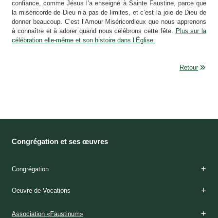
confiance, comme Jésus l’a enseigné à Sainte Faustine, parce que
la miséricorde de Dieu n’a pas de limites, et c’est la joie de Dieu de
donner beaucoup. C’est l’Amour Miséricordieux que nous apprenons
à connaître et à adorer quand nous célébrons cette fête.
Plus sur la
célébration elle-même et son histoire dans l’Église.
Retour
Congrégation et ses œuvres
Congrégation
Fondatrices
Charisme
Spiritualité
Etapes de formation
Couvents
Apostolat
Maisons de Miséricorde
Histoire
Oeuvre de Vocations
Mère Thérèse Potocka
Sainte Soeur Faustine Kowalska
Mère Thérèse Rondeau
Origines
Aujourd’hui
Origines
Aujourd’hui
Aspirat
Postulat
Noviciat
Profession temporaire
Formation permanente
Couvents en Pologne
Couvents à l’étranger
Prière
Maisons de Miséricorde
Association «Faustinum»
Edtions «Misericordia»
Mass média
Autres dimensions de miséricorde
Maisons de Miséricorde pour filles
Maisons pour mères solitaires
Maisons de retraite pour déficients et anciens
Ecoles maternelles
Internats pour jeunes
Maisons de retraites spirituelles
Description
Calendrier
Vocation
«Viens et vois»
Admission à la Congrégation
Contact
Centre des vocations en Slovaquie
Centre des vocations aux USA
Association «Faustinum»