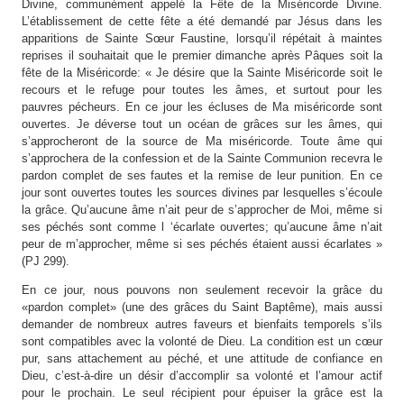
Divine, communément appelé la Fête de la Miséricorde Divine.
L’établissement de cette fête a été demandé par Jésus dans les
apparitions de Sainte Sœur Faustine, lorsqu’il répétait à maintes
reprises il souhaitait que le premier dimanche après Pâques soit la
fête de la Miséricorde: « Je désire que la Sainte Miséricorde soit le
recours et le refuge pour toutes les âmes, et surtout pour les
pauvres pécheurs. En ce jour les écluses de Ma miséricorde sont
ouvertes. Je déverse tout un océan de grâces sur les âmes, qui
s’approcheront de la source de Ma miséricorde. Toute âme qui
s’approchera de la confession et de la Sainte Communion recevra le
pardon complet de ses fautes et la remise de leur punition. En ce
jour sont ouvertes toutes les sources divines par lesquelles s’écoule
la grâce. Qu’aucune âme n’ait peur de s’approcher de Moi, même si
ses péchés sont comme l ‘écarlate ouvertes; qu’aucune âme n’ait
peur de m’approcher, même si ses péchés étaient aussi écarlates »
(PJ 299).
En ce jour, nous pouvons non seulement recevoir la grâce du
«pardon complet» (une des grâces du Saint Baptême), mais aussi
demander de nombreux autres faveurs et bienfaits temporels s’ils
sont compatibles avec la volonté de Dieu. La condition est un cœur
pur, sans attachement au péché, et une attitude de confiance en
Dieu, c’est-à-dire un désir d’accomplir sa volonté et l’amour actif
pour le prochain. Le seul récipient pour épuiser la grâce est la