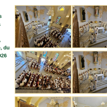
s
a
,
, du
026