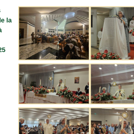
s
e la
à
25