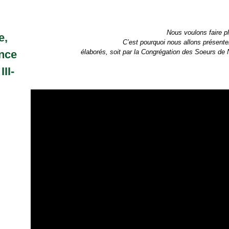
Nous voulons faire p
e,
C’est pourquoi nous allons présente
nce
élaborés, soit par la Congrégation des Soeurs de
II-