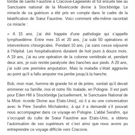
tombe de sainte Faustine à Cracovie-Łagiewniki et fut ensuite liée au
Sanctuaire national de la Miséricorde divine à Stockbridge. Le
miracle de sa guérison a été pris en compte dans le cadre de la
béatification de Sœur Faustine. Voici comment elle-même racontait
ce miracle :
«
A 15 ans, j’ai été frappée d’une pathologie qui s’appelle
lymphoedème. Entre mes 15 et 20 ans, j’ai subi 50 opérations et
interventions chirurgicales. Pendant 10 ans, j’ai sans cesse séjourné
à l’hôpital. Les hospitalisations duraient de huit jours à douze mois.
A 19 ans, j’ai eu une opération de la colonne vertébrale et, pendant
deux ans, je suis restée paralysée des hanches aux pieds. A 20 ans,
j’ai subi une première amputation. Mais la maladie s’était aggravée
au point qu’il a fallu amputer ma jambe jusqu’à la hanche.
Bob, mon mari, homme de grande foi et de prière, sentait qu’il devait
emmener sa famille, moi et notre fils malade, en Pologne. Il est parti
pour Eden Hill à Stockbridge [actuellement, le Sanctuaire National de
la Misé- ricorde Divine aux Etats-Unis], où il a eu une conversation
avec le Père Serafim Michalenko, à qui il a demandé s’il pouvait
nous accompagner dans ce voyage en Pologne. L’abbé Serafim, qui
s’occupait du culte de Sœur Faustine aux Etats-Unis, a obtenu
l’autorisation de ses supérieurs et c’est ainsi que nous avons pu
entreprendre ce voyage difficile vers Cracovie.