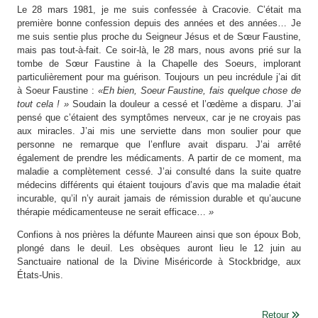
Le 28 mars 1981, je me suis confessée à Cracovie. C’était ma
première bonne confession depuis des années et des années… Je
me suis sentie plus proche du Seigneur Jésus et de Sœur Faustine,
mais pas tout-à-fait. Ce soir-là, le 28 mars, nous avons prié sur la
tombe de Sœur Faustine à la Chapelle des Soeurs, implorant
particulièrement pour ma guérison. Toujours un peu incrédule j’ai dit
à Soeur Faustine :
«Eh bien, Soeur Faustine, fais quelque chose de
tout cela ! »
Soudain la douleur a cessé et l’œdème a disparu. J’ai
pensé que c’étaient des symptômes nerveux, car je ne croyais pas
aux miracles. J’ai mis une serviette dans mon soulier pour que
personne ne remarque que l’enflure avait disparu. J’ai arrêté
également de prendre les médicaments. A partir de ce moment, ma
maladie a complètement cessé. J’ai consulté dans la suite quatre
médecins différents qui étaient toujours d’avis que ma maladie était
incurable, qu’il n’y aurait jamais de rémission durable et qu’aucune
thérapie médicamenteuse ne serait efficace…
»
Confions à nos prières la défunte Maureen ainsi que son époux Bob,
plongé dans le deuil. Les obsèques auront lieu le 12 juin au
Sanctuaire national de la Divine Miséricorde à Stockbridge, aux
États-Unis.
Retour