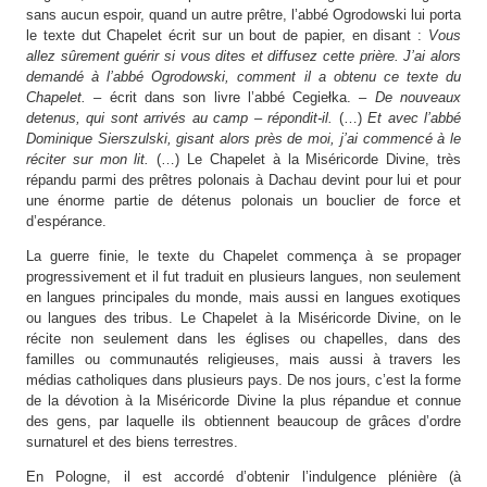
sans aucun espoir, quand un autre prêtre, l’abbé Ogrodowski lui porta
le texte dut Chapelet écrit sur un bout de papier, en disant :
Vous
allez sûrement guérir si vous dites et diffusez cette prière. J’ai alors
demandé à l’abbé Ogrodowski, comment il a obtenu ce texte du
Chapelet.
– écrit dans son livre l’abbé Cegiełka.
– De nouveaux
detenus, qui sont arrivés au camp – répondit-il.
(…)
Et avec l’abbé
Dominique Sierszulski, gisant alors près de moi, j’ai commencé à le
réciter sur mon lit.
(…) Le Chapelet à la Miséricorde Divine, très
répandu parmi des prêtres polonais à Dachau devint pour lui et pour
une énorme partie de détenus polonais un bouclier de force et
d’espérance.
La guerre finie, le texte du Chapelet commença à se propager
progressivement et il fut traduit en plusieurs langues, non seulement
en langues principales du monde, mais aussi en langues exotiques
ou langues des tribus. Le Chapelet à la Miséricorde Divine, on le
récite non seulement dans les églises ou chapelles, dans des
familles ou communautés religieuses, mais aussi à travers les
médias catholiques dans plusieurs pays. De nos jours, c’est la forme
de la dévotion à la Miséricorde Divine la plus répandue et connue
des gens, par laquelle ils obtiennent beaucoup de grâces d’ordre
surnaturel et des biens terrestres.
En Pologne, il est accordé d’obtenir l’indulgence plénière (à