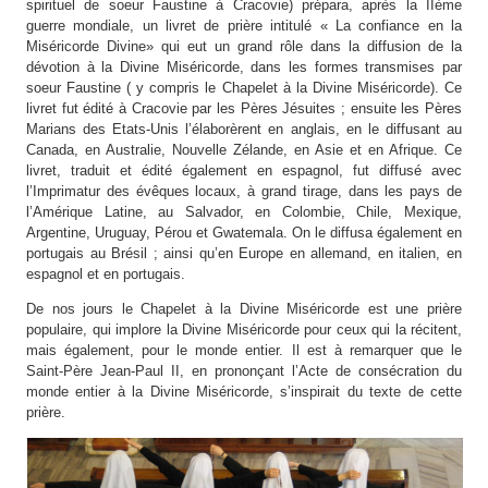
spirituel de soeur Faustine à Cracovie) prépara, après la IIème
guerre mondiale, un livret de prière intitulé « La confiance en la
Miséricorde Divine» qui eut un grand rôle dans la diffusion de la
dévotion à la Divine Miséricorde, dans les formes transmises par
soeur Faustine ( y compris le Chapelet à la Divine Miséricorde). Ce
livret fut édité à Cracovie par les Pères Jésuites ; ensuite les Pères
Marians des Etats-Unis l’élaborèrent en anglais, en le diffusant au
Canada, en Australie, Nouvelle Zélande, en Asie et en Afrique. Ce
livret, traduit et édité également en espagnol, fut diffusé avec
l’Imprimatur des évêques locaux, à grand tirage, dans les pays de
l’Amérique Latine, au Salvador, en Colombie, Chile, Mexique,
Argentine, Uruguay, Pérou et Gwatemala. On le diffusa également en
portugais au Brésil ; ainsi qu’en Europe en allemand, en italien, en
espagnol et en portugais.
De nos jours le Chapelet à la Divine Miséricorde est une prière
populaire, qui implore la Divine Miséricorde pour ceux qui la récitent,
mais également, pour le monde entier. Il est à remarquer que le
Saint-Père Jean-Paul II, en prononçant l’Acte de consécration du
monde entier à la Divine Miséricorde, s’inspirait du texte de cette
prière.