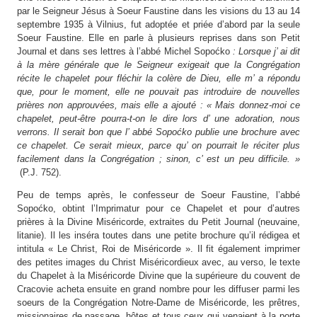
par le Seigneur Jésus à Soeur Faustine dans les visions du 13 au 14
septembre 1935 à Vilnius, fut adoptée et priée d’abord par la seule
Soeur Faustine. Elle en parle à plusieurs reprises dans son Petit
Journal et dans ses lettres à l’abbé Michel Sopoćko
:
Lorsque j’ ai dit
à la mère générale que le Seigneur exigeait que la Congrégation
récite le chapelet pour fléchir la colère de Dieu, elle m’ a répondu
que, pour le moment, elle ne pouvait pas introduire de nouvelles
prières non approuvées, mais elle a ajouté : « Mais donnez-moi ce
chapelet, peut-être pourra-t-on le dire lors d’ une adoration, nous
verrons. Il serait bon que l’ abbé Sopoćko publie une brochure avec
ce chapelet. Ce serait mieux, parce qu’ on pourrait le réciter plus
facilement dans la Congrégation ; sinon, c’ est un peu difficile. »
(P.J. 752).
Peu de temps après, le confesseur de Soeur Faustine, l’abbé
Sopoćko, obtint l’Imprimatur pour ce Chapelet et pour d’autres
prières à la Divine Miséricorde, extraites du Petit Journal (neuvaine,
litanie). Il les inséra toutes dans une petite brochure qu’il rédigea et
intitula « Le Christ, Roi de Miséricorde ». Il fit également imprimer
des petites images du Christ Miséricordieux avec, au verso, le texte
du Chapelet à la Miséricorde Divine que la supérieure du couvent de
Cracovie acheta ensuite en grand nombre pour les diffuser parmi les
soeurs de la Congrégation Notre-Dame de Miséricorde, les prêtres,
missionaires de passage, hôtes et tous ceux qui venaient à la porte