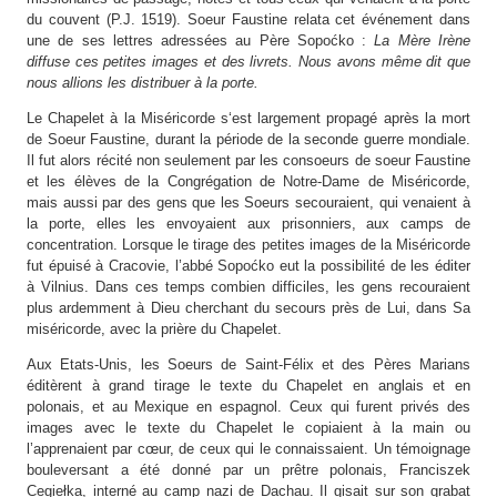
du couvent (P.J. 1519). Soeur Faustine relata cet événement dans
une de ses lettres adressées au Père Sopoćko :
La Mère Irène
diffuse ces petites images et des livrets. Nous avons même dit que
nous allions les distribuer à la porte.
Le Chapelet à la Miséricorde s‘est largement propagé après la mort
de Soeur Faustine, durant la période de la seconde guerre mondiale.
Il fut alors récité non seulement par les consoeurs de soeur Faustine
et les élèves de la Congrégation de Notre-Dame de Miséricorde,
mais aussi par des gens que les Soeurs secouraient, qui venaient à
la porte, elles les envoyaient aux prisonniers, aux camps de
concentration. Lorsque le tirage des petites images de la Miséricorde
fut épuisé à Cracovie, l’abbé Sopoćko eut la possibilité de les éditer
à Vilnius. Dans ces temps combien difficiles, les gens recouraient
plus ardemment à Dieu cherchant du secours près de Lui, dans Sa
miséricorde, avec la prière du Chapelet.
Aux Etats-Unis, les Soeurs de Saint-Félix et des Pères Marians
éditèrent à grand tirage le texte du Chapelet en anglais et en
polonais, et au Mexique en espagnol. Ceux qui furent privés des
images avec le texte du Chapelet le copiaient à la main ou
l’apprenaient par cœur, de ceux qui le connaissaient. Un témoignage
bouleversant a été donné par un prêtre polonais, Franciszek
Cegiełka, interné au camp nazi de Dachau. Il gisait sur son grabat