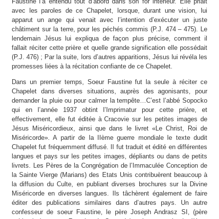
Faustine l’a entendu tout d’abord dans son for intérieur. Elle priait
avec les paroles de ce Chapelet, lorsque, durant une vision, lui
apparut un ange qui venait avec l’intention d’exécuter un juste
châtiment sur la terre, pour les péchés commis (P.J. 474 – 475). Le
lendemain Jésus lui expliqua de façon plus précise, comment il
fallait réciter cette prière et quelle grande signification elle possédait
(P.J. 476) ; Par la suite, lors d’autres apparitions, Jésus lui révéla les
promesses liées à la récitation confiante de ce Chapelet.
Dans un premier temps, Soeur Faustine fut la seule à réciter ce
Chapelet dans diverses situations, auprès des agonisants, pour
demander la pluie ou pour calmer la tempête…C’est l’abbé Sopocko
qui en l’année 1937 obtint l’Imprimatur pour cette prière, et
effectivement, elle fut éditée à Cracovie sur les petites images de
Jésus Miséricordieux, ainsi que dans le livret «Le Christ, Roi de
Miséricorde». A partir de la IIème guerre mondiale le texte dudit
Chapelet fut fréquemment diffusé. Il fut traduit et édité en différentes
langues et pays sur les petites images, dépliants ou dans de petits
livrets. Les Pères de la Congrégation de l’Immaculée Conception de
la Sainte Vierge (Marians) des Etats Unis contribuèrent beaucoup à
la diffusion du Culte, en publiant diverses brochures sur la Divine
Miséricorde en diverses langues. Ils tâchèrent également de faire
éditer des publications similaires dans d’autres pays. Un autre
confesseur de soeur Faustine, le père Joseph Andrasz SI, (père