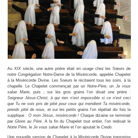
Au XIX siècle, une autre prière était en usage chez les Sœurs de
notre Congrégation Notre-Dame de la Miséricorde, appelée Chapelet
à la Miséricorde Divine. Les Soeurs le récitaient tous les soirs, à la
chapelle. Le Chapelet commençait par un
Notre-Père
, un
Je vous
salue Marie
, puis ; sur les gros grains l’on disait une prière :
Seigneur Jésus-Christ, à qui rien n’est impossible si ce n’est ceci
que Tu ne sois pris de pitié pour ceux qui mendient Ta miséricorde,
prends pitié de nous,
et sur les petits grains l’on répétait dix fois la
supplique :
O mon Jésus, miséricorde !
Chaque dizaine se terminait
par
Gloire au Père.
A la fin du Chapelet tout entier, l’on redisait le
Notre Père
, le
Je vous salue Marie
et l’on ajoutait le
Credo.
Une nouvelle version de Chapelet à la Miséricorde Divine transmise